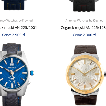
onov Watches by Kleynod
Antonov Watches by Kleynod
ek męski АN-225/2001
Zegarek męski AN-225/19
Cena:
2 900
zł
Cena:
2 900
zł