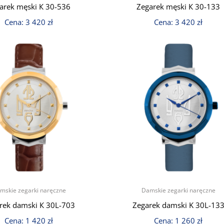
arek męski К 30-536
Zegarek męski К 30-133
Cena:
3 420
zł
Cena:
3 420
zł
mskie zegarki naręczne
Damskie zegarki naręczne
rek damski К 30L-703
Zegarek damski K 30L-13
Cena:
1 420
zł
Cena:
1 260
zł