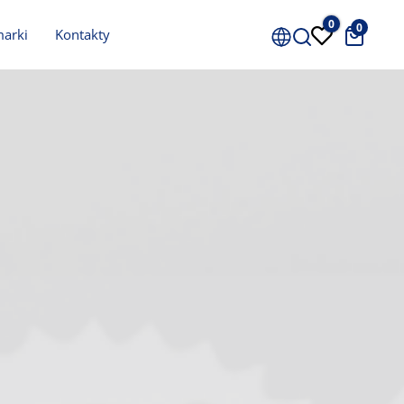
0
0
Cena
marki
Kontakty
0 zł