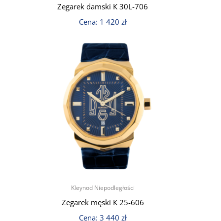
Zegarek damski К 30L-706
Cena:
1 420
zł
Kleynod Niepodległości
3
Zegarek męski К 25-606
Cena:
3 440
zł