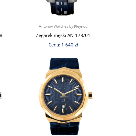
Antonov Watches by Kleynod
88
Zegarek męski AN-178/01
Cena:
1 640
zł