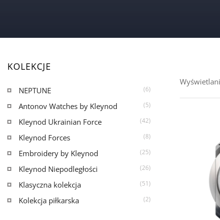
KOLEKCJE
Wyświetlan
(6)
NEPTUNE
(5)
Antonov Watches by Kleynod
(42)
Kleynod Ukrainian Force
(8)
Kleynod Forces
(25)
Embroidery by Kleynod
(26)
Kleynod Niepodległości
(51)
Klasyczna kolekcja
(2)
Kolekcja piłkarska