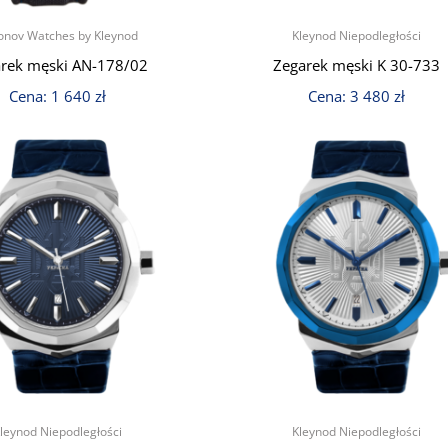
onov Watches by Kleynod
Kleynod Niepodległości
rek męski AN-178/02
Zegarek męski K 30-733
Cena:
1 640
zł
Cena:
3 480
zł
leynod Niepodległości
Kleynod Niepodległości